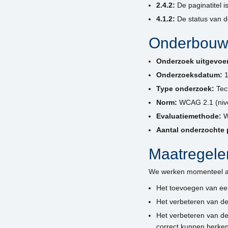
2.4.2:
De paginatitel i
4.1.2:
De status van d
Onderbouwi
Onderzoek uitgevoe
Onderzoeksdatum:
1
Type onderzoek:
Tech
Norm:
WCAG 2.1 (niv
Evaluatiemethode:
W
Aantal onderzochte 
Maatregelen
We werken momenteel a
Het toevoegen van een
Het verbeteren van de 
Het verbeteren van de
correct kunnen herke