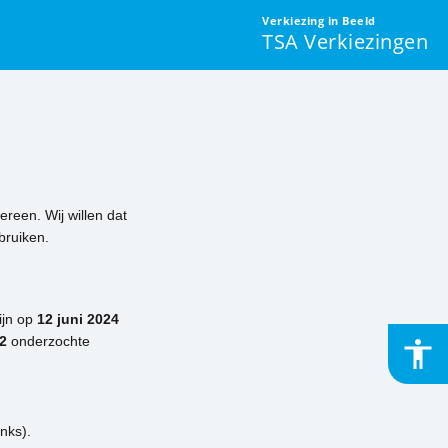
Verkiezing in Beeld
TSA Verkiezingen
ereen. Wij willen dat
bruiken.
ijn op
12 juni 2024
2
onderzochte
accessibility
Toeg
is
uitg
nks).